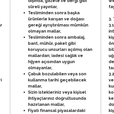
dışında, gazete ve dergi gibi
ww
süreli yayınlar,
fa
Tesliminden sonra başka
ürünlerle karışan ve doğası
3.
ar
gereği ayrıştırılması mümkün
3.
olmayan mallar,
in
Tesliminden sonra ambalaj,
ki
bant, mühür, paket gibi
ön
koruyucu unsurları açılmış olan
bi
mallardan; iadesi sağlık ve
uğ
hijyen açısından uygun
de
olmayanlar,
ta
Çabuk bozulabilen veya son
3.
i
kullanma tarihi geçebilecek
ve
mallar,
ku
Sizin istekleriniz veya kişisel
ko
ihtiyaçlarınız doğrultusunda
ke
hazırlanan mallar,
do
Fiyatı finansal piyasalardaki
ki