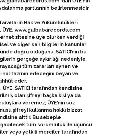
w.gulbabarecords.com’ dan ÜYE’nin
ydalanma şartlarının belirlenmesidir.
Side B:
1.⁠ ⁠Müşkül
 Tarafların Hak ve Yükümlülükleri
2.⁠ ⁠Zabıt 2: Boşluk
1. ÜYE, www.gulbabarecords.com
3.⁠ ⁠Yaşatmadın Dünya
ternet sitesine üye olurken verdiği
4.⁠ ⁠Seni Özlüyorum
şisel ve diğer sair bilgilerin kanunlar
5.⁠ ⁠Bir Anne Sohbeti
ünde doğru olduğunu, SATICI’nın bu
6.⁠ ⁠Zabıt: 3 Enkarne
lgilerin gerçeğe aykırılığı nedeniyle
rayacağı tüm zararları aynen ve
rhal tazmin edeceğini beyan ve
ahhüt eder.
2. ÜYE, SATICI tarafından kendisine
rilmiş olan şifreyi başka kişi ya da
ruluşlara veremez, ÜYE’nin söz
nusu şifreyi kullanma hakkı bizzat
ndisine aittir. Bu sebeple
ğabilecek tüm sorumluluk ile üçüncü
şiler veya yetkili merciler tarafından