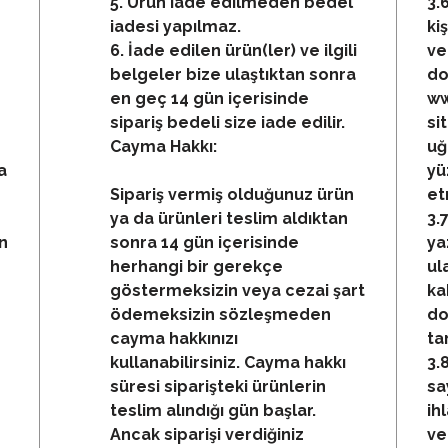
5. Ürün iade edilmeden bedel
3.
iadesi yapılmaz.
ki
6. İade edilen ürün(ler) ve ilgili
ve
belgeler bize ulaştıktan sonra
do
en geç 14 gün içerisinde
ww
sipariş bedeli size iade edilir.
si
Cayma Hakkı:
uğ
a
yü
Sipariş vermiş olduğunuz ürün
et
ya da ürünleri teslim aldıktan
3.
en
sonra 14 gün içerisinde
ya
herhangi bir gerekçe
ul
göstermeksizin veya cezai şart
ka
ödemeksizin sözleşmeden
do
cayma hakkınızı
ta
kullanabilirsiniz. Cayma hakkı
3.
süresi siparişteki ürünlerin
sa
teslim alındığı gün başlar.
ih
Ancak siparişi verdiğiniz
ve