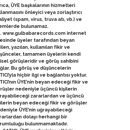
rıca, ÜYE başkalarının hizmetleri
llanmasını önleyici veya zorlaştırıcı
aliyet (spam, virus, truva atı, vb.) ve
lemlerde bulunamaz.
5. www.gulbabarecords.com internet
tesinde üyeler tarafından beyan
ilen, yazılan, kullanılan fikir ve
şünceler, tamamen üyelerin kendi
şisel görüşleridir ve görüş sahibini
ğlar. Bu görüş ve düşüncelerin
TICI’yla hiçbir ilgi ve bağlantısı yoktur.
TICI’nın ÜYE’nin beyan edeceği fikir ve
rüşler nedeniyle üçüncü kişilerin
rayabileceği zararlardan ve üçüncü
şilerin beyan edeceği fikir ve görüşler
deniyle ÜYE’nin uğrayabileceği
rarlardan dolayı herhangi bir
rumluluğu bulunmamaktadır.