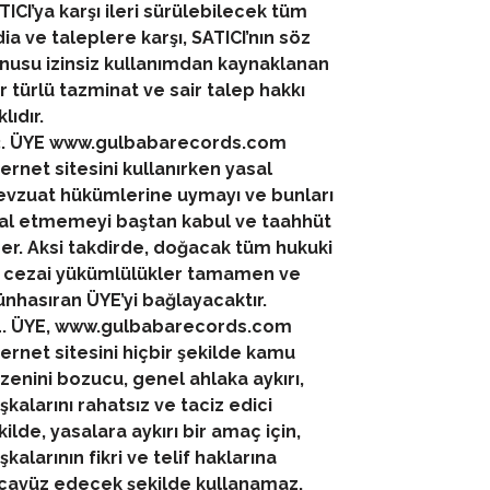
TICI’ya karşı ileri sürülebilecek tüm
dia ve taleplere karşı, SATICI’nın söz
nusu izinsiz kullanımdan kaynaklanan
r türlü tazminat ve sair talep hakkı
lıdır.
3. ÜYE www.gulbabarecords.com
ternet sitesini kullanırken yasal
vzuat hükümlerine uymayı ve bunları
lal etmemeyi baştan kabul ve taahhüt
er. Aksi takdirde, doğacak tüm hukuki
 cezai yükümlülükler tamamen ve
nhasıran ÜYE’yi bağlayacaktır.
4. ÜYE, www.gulbabarecords.com
ternet sitesini hiçbir şekilde kamu
zenini bozucu, genel ahlaka aykırı,
şkalarını rahatsız ve taciz edici
kilde, yasalara aykırı bir amaç için,
şkalarının fikri ve telif haklarına
cavüz edecek şekilde kullanamaz.