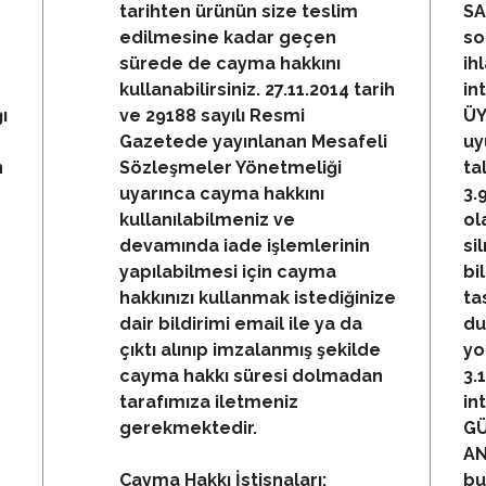
tarihten ürünün size teslim
SA
edilmesine kadar geçen
so
sürede de cayma hakkını
ih
kullanabilirsiniz. 27.11.2014 tarih
in
ı
ve 29188 sayılı Resmi
ÜY
Gazetede yayınlanan Mesafeli
uy
n
Sözleşmeler Yönetmeliği
ta
uyarınca cayma hakkını
3.
kullanılabilmeniz ve
ol
devamında iade işlemlerinin
si
yapılabilmesi için cayma
bi
hakkınızı kullanmak istediğinize
ta
dair bildirimi email ile ya da
du
çıktı alınıp imzalanmış şekilde
yo
cayma hakkı süresi dolmadan
3.
tarafımıza iletmeniz
in
gerekmektedir.
GÜ
AN
Cayma Hakkı İstisnaları:
bu