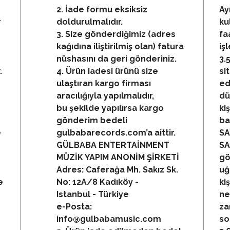
2. İade formu eksiksiz
Ay
r
doldurulmalıdır.
ku
3. Size gönderdiğimiz (adres
fa
kağıdına iliştirilmiş olan) fatura
iş
nüshasını da geri gönderiniz.
3.
.
4. Ürün iadesi ürünü size
si
ulaştıran kargo firması
ed
aracılığıyla yapılmalıdır,
dü
bu şekilde yapılırsa kargo
ki
gönderim bedeli
ba
e
gulbabarecords.com’a aittir.
SA
GÜLBABA ENTERTAİNMENT
SA
MÜZİK YAPIM ANONİM ŞİRKETİ
gö
Adres: Caferağa Mh. Sakız Sk.
uğ
e
No: 12A/8 Kadıköy -
ki
Istanbul - Türkiye
ne
e-Posta:
za
info@gulbabamusic.com
so