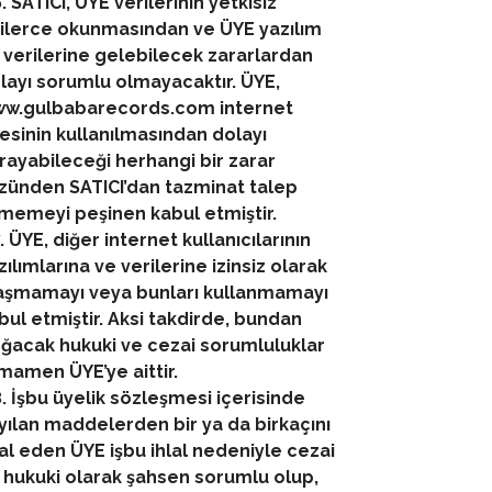
6. SATICI, ÜYE verilerinin yetkisiz
şilerce okunmasından ve ÜYE yazılım
 verilerine gelebilecek zararlardan
layı sorumlu olmayacaktır. ÜYE,
w.gulbabarecords.com internet
tesinin kullanılmasından dolayı
rayabileceği herhangi bir zarar
zünden SATICI’dan tazminat talep
memeyi peşinen kabul etmiştir.
7. ÜYE, diğer internet kullanıcılarının
zılımlarına ve verilerine izinsiz olarak
aşmamayı veya bunları kullanmamayı
bul etmiştir. Aksi takdirde, bundan
ğacak hukuki ve cezai sorumluluklar
mamen ÜYE’ye aittir.
8. İşbu üyelik sözleşmesi içerisinde
yılan maddelerden bir ya da birkaçını
lal eden ÜYE işbu ihlal nedeniyle cezai
 hukuki olarak şahsen sorumlu olup,