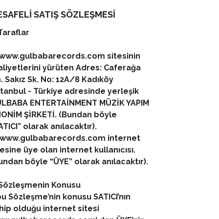
Toplumsal gerçekçi diliyle bu
albüm, plak formatındaki
SAFELİ SATIŞ SÖZLEŞMESİ
"Gatefold" (açılır kapak) tasarımıyla
 Taraflar
bu yolculuğu görsel bir şölene
dönüştürüyor.
 www.gulbabarecords.com sitesinin
aliyetlerini yürüten Adres: Caferağa
Her bir parçasıyla hayatta kalma
mücadelesini ve şehir hayatının gri
. Sakız Sk. No: 12A/8 Kadıköy
tonlarını anlatan bu başvuru eseri,
stanbul - Türkiye adresinde yerleşik
şimdi koleksiyoncular için zamansız
LBABA ENTERTAİNMENT MÜZİK YAPIM
bir arşive dönüşüyor.
ONİM ŞİRKETİ. (Bundan böyle
ATICI” olarak anılacaktır).
TRACKLIST
 www.gulbabarecords.com internet
Side A:
tesine üye olan internet kullanıcısı.
1.⁠ ⁠Süzülerek
undan böyle “ÜYE” olarak anılacaktır).
2.⁠ ⁠Hadi Len!
3.⁠ ⁠Bende Şarkın Var
 Sözleşmenin Konusu
4.⁠ ⁠Yarasa
bu Sözleşme’nin konusu SATICI’nın
5.⁠ ⁠Evini Başına Yıkan
hip olduğu internet sitesi
6.⁠ ⁠Zabıt 1: Umut