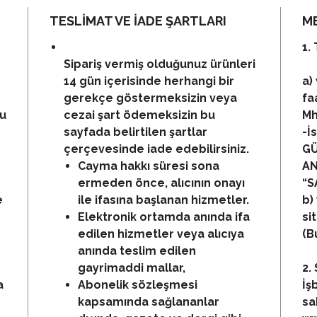
TESLİMAT VE İADE ŞARTLARI
ME
1.
Sipariş vermiş olduğunuz ürünleri
14 gün içerisinde herhangi bir
a)
gerekçe göstermeksizin veya
fa
bu
cezai şart ödemeksizin bu
Mh
sayfada belirtilen şartlar
-İ
çerçevesinde iade edebilirsiniz.
GÜ
Cayma hakkı süresi sona
AN
ermeden önce, alıcının onayı
“S
e
ile ifasına başlanan hizmetler.
b)
Elektronik ortamda anında ifa
si
edilen hizmetler veya alıcıya
(B
anında teslim edilen
gayrimaddi mallar,
2.
a
Abonelik sözleşmesi
İş
kapsamında sağlananlar
sa