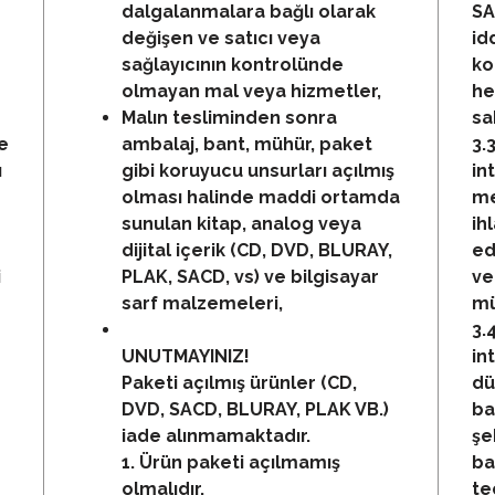
dalgalanmalara bağlı olarak
SA
değişen ve satıcı veya
id
sağlayıcının kontrolünde
ko
olmayan mal veya hizmetler,
he
Malın tesliminden sonra
sak
e
ambalaj, bant, mühür, paket
3.
ı
gibi koruyucu unsurları açılmış
in
olması halinde maddi ortamda
me
sunulan kitap, analog veya
ih
dijital içerik (CD, DVD, BLURAY,
ed
i
PLAK, SACD, vs) ve bilgisayar
ve
sarf malzemeleri,
mü
3.
UNUTMAYINIZ!
in
Paketi açılmış ürünler (CD,
dü
DVD, SACD, BLURAY, PLAK VB.)
ba
iade alınmamaktadır.
şe
1. Ürün paketi açılmamış
ba
olmalıdır.
te