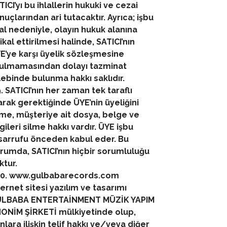
TICI’yı bu ihlallerin hukuki ve cezai
nuçlarından ari tutacaktır. Ayrıca; işbu
lal nedeniyle, olayın hukuk alanına
tikal ettirilmesi halinde, SATICI’nın
E’ye karşı üyelik sözleşmesine
ulmamasından dolayı tazminat
lebinde bulunma hakkı saklıdır.
9. SATICI’nın her zaman tek taraflı
arak gerektiğinde ÜYE’nin üyeliğini
lme, müşteriye ait dosya, belge ve
lgileri silme hakkı vardır. ÜYE işbu
sarrufu önceden kabul eder. Bu
rumda, SATICI’nın hiçbir sorumluluğu
ktur.
10. www.gulbabarecords.com
ternet sitesi yazılım ve tasarımı
LBABA ENTERTAİNMENT MÜZİK YAPIM
ONİM ŞİRKETİ mülkiyetinde olup,
nlara ilişkin telif hakkı ve/veya diğer