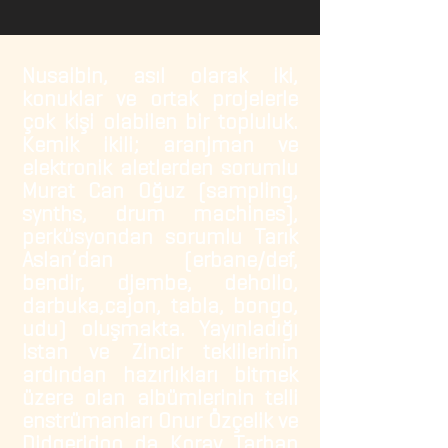
Nusaibin, asıl olarak iki,
konuklar ve ortak projelerle
çok kişi olabilen bir topluluk.
Kemik ikili; aranjman ve
elektronik aletlerden sorumlu
Murat Can Oğuz (sampling,
synths, drum machines),
perküsyondan sorumlu Tarık
Aslan’dan (erbane/def,
bendir, djembe, dehollo,
darbuka,cajon, tabla, bongo,
udu) oluşmakta. Yayınladığı
Istan ve Zincir teklilerinin
ardından hazırlıkları bitmek
üzere olan albümlerinin telli
enstrümanları Onur Özçelik ve
Didgeridoo da Koray Tarhan