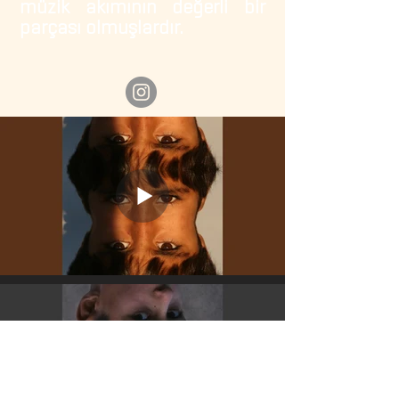
müzik akımının değerli bir
parçası olmuşlardır.