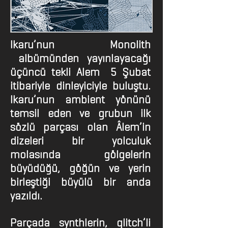
Ikaru’nun Monolith
albümünden yayınlayacağı
üçüncü tekli Alem 5 Şubat
itibariyle dinleyiciyle buluştu.
Ikaru’nun ambient yönünü
temsil eden ve grubun ilk
sözlü parçası olan Âlem’in
dizeleri bir yolculuk
molasında gölgelerin
büyüdüğü, göğün ve yerin
birleştiği büyülü bir anda
yazıldı.
Parçada synthlerin, glitch’li