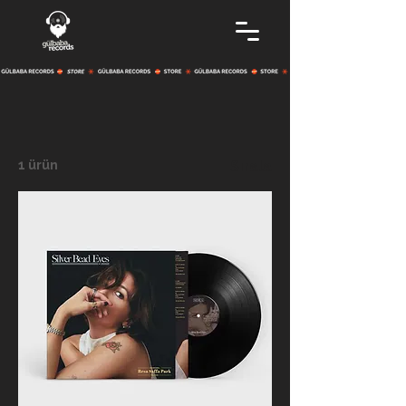
1 ürün
Sırala