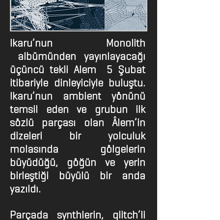
Ikaru’nun Monolith
albümünden yayınlayacağı
üçüncü tekli Alem 5 Şubat
itibariyle dinleyiciyle buluştu.
Ikaru’nun ambient yönünü
temsil eden ve grubun ilk
sözlü parçası olan Âlem’in
dizeleri bir yolculuk
molasında gölgelerin
büyüdüğü, göğün ve yerin
birleştiği büyülü bir anda
yazıldı.
Parçada synthlerin, glitch’li